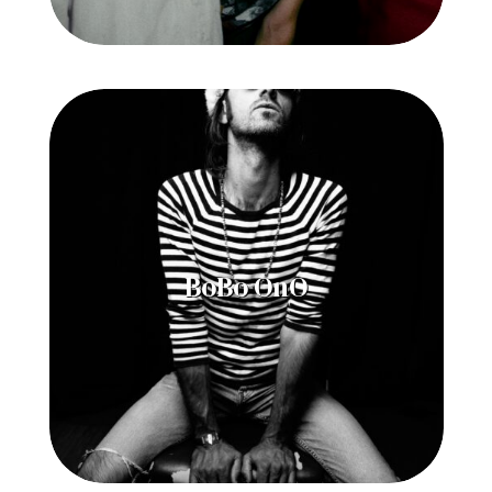
BoBo OnO