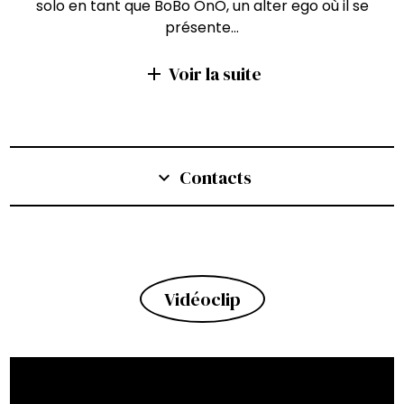
solo en tant que BoBo OnO, un alter ego où il se
présente…
Voir la suite
add
Contacts
expand_more
Vidéoclip