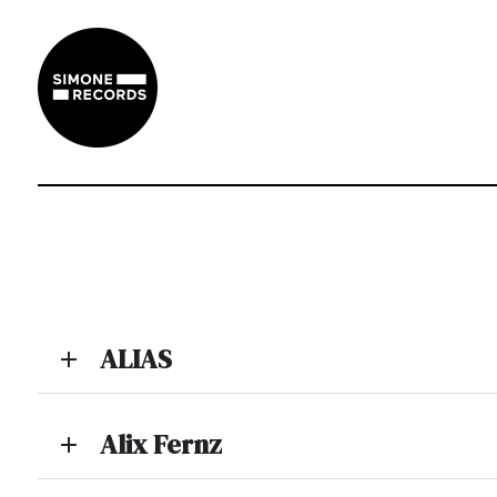
ALIAS
add
Alix Fernz
add