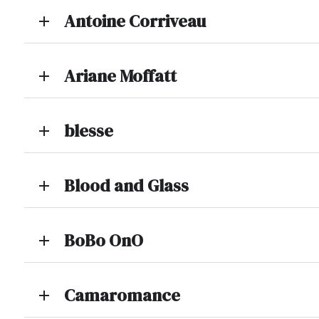
Antoine Corriveau
add
Ariane Moffatt
add
blesse
add
Blood and Glass
add
BoBo OnO
add
Camaromance
add