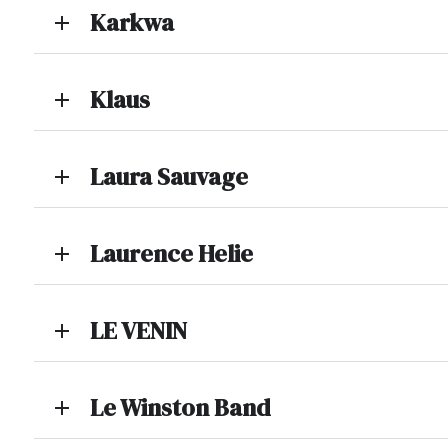
Karkwa
add
Klaus
add
Laura Sauvage
add
Laurence Helie
add
LE VENIN
add
Le Winston Band
add