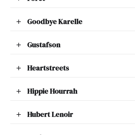
Goodbye Karelle
add
Gustafson
add
Heartstreets
add
Hippie Hourrah
add
Hubert Lenoir
add