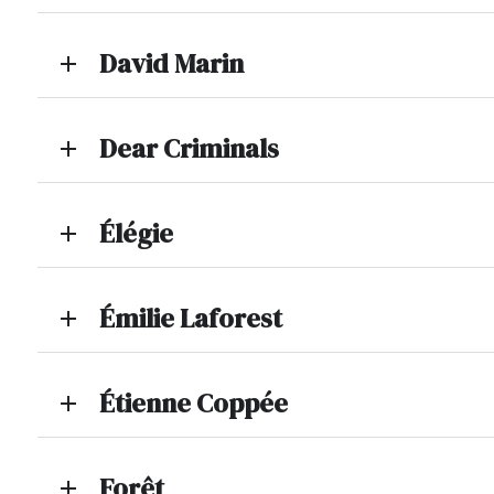
David Marin
add
Dear Criminals
add
Élégie
add
Émilie Laforest
add
Étienne Coppée
add
Forêt
add