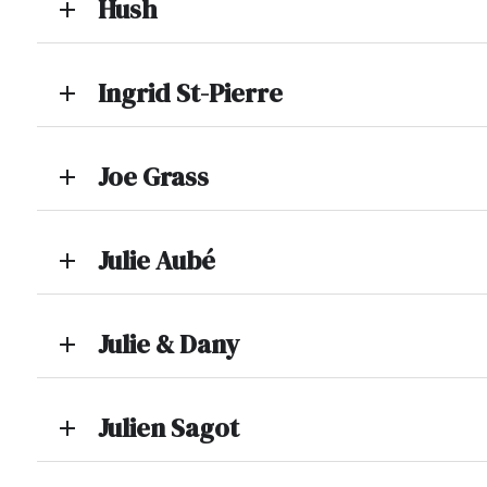
Hush
add
Ingrid St-Pierre
add
Joe Grass
add
Julie Aubé
add
Julie & Dany
add
Julien Sagot
add