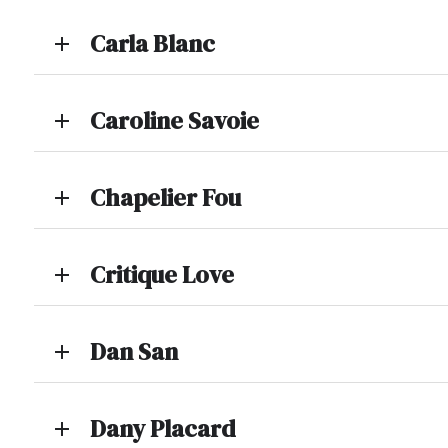
Carla Blanc
add
Caroline Savoie
add
Chapelier Fou
add
Critique Love
add
Dan San
add
Dany Placard
add